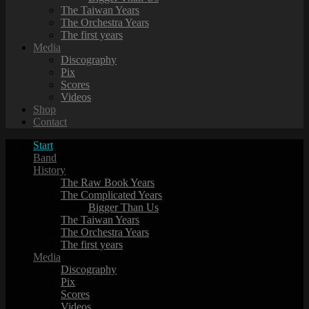
The Taiwan Years
The Orchestra Years
The first years
Media
Discography
Pix
Scores
Videos
Shop
Contact
Start
Band
History
The Raw Book Years
The Complicated Years
Bigger Than Us
The Taiwan Years
The Orchestra Years
The first years
Media
Discography
Pix
Scores
Videos