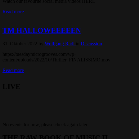
Watch our favourite social media videos HERE
Read more
TM HALLOWEEEEEN
31. Oktober 2022
by
Wolfgang Radl
in
Discussion
https://tuesdaymicrogrooves.com/wp-
content/uploads/2022/10/Thriller_FINALISSIMO.mov
Read more
LIVE
No events for now, please check again later.
THE RAW BOOK OF MUSIC II