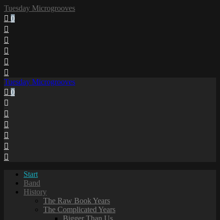
Tuesday Microgrooves
0
Tuesday Microgrooves
0
Start
Band
History
The Raw Book Years
The Complicated Years
Bigger Than Us