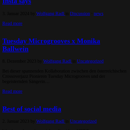
Insta says
3. Januar 2024
by
Wolfgang Radl
in
Discussion
⋅
news
Read more
Tuesday Microgrooves x Monika
Ballwein
8. Dezember 2023
by
Wolfgang Radl
in
Uncategorized
Bei dieser spannenden Kollaboration zwischen den österreichischen
Crossoverjazz Pionieren Tuesday Microgrooves und der
begeisternden Sängerin…
Read more
Best of social media
2. Januar 2023
by
Wolfgang Radl
in
Uncategorized