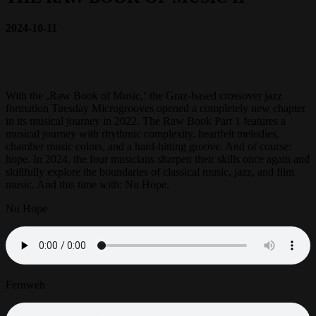
2024-10-11
With the ‚Raw Book of Music,‘ the Graz-based crossover jazz
formation Tuesday Microgrooves opened a completely new chapter
in its musical journey in 2022. The Raw Book Part 1 features a
musical journey with rhythmic complexity, heartfelt melodies,
chamber music colors, and a hard-hitting groove. And of course:
hope. In 2024, the four musicians sharpen their skills once again and
skillfully explore the boundaries of classical music, jazz, and film
music. And this time with: Nu Hope.
Nu Hope
Fernweh