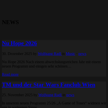
NEWS
Nu Hope 2026
30. Dezember 2025
by
Wolfgang Radl
in
Music
⋅
news
Nu Hope 2026 Nach einem abwechslungsreichen Jahr mit einem
neuen Programm und einigen sehr schönen…
Read more
TM und der Star Wars Fanclub Wien
25. November 2025
by
Wolfgang Radl
in
news
In unserem neuen Programm 25/26 „A Game of Tones“ widmen wir
uns in weitestem Sinne…