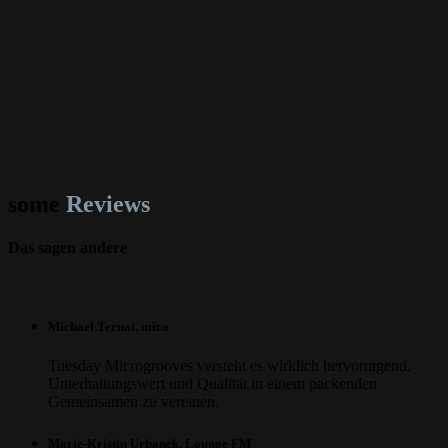
some
Reviews
Das sagen andere
Michael Ternai, mica
Tuesday Microgrooves versteht es wirklich hervorragend,
Unterhaltungswert und Qualität in einem packenden
Gemeinsamen zu vereinen.
Marie-Kristin Urbanek, Lounge FM