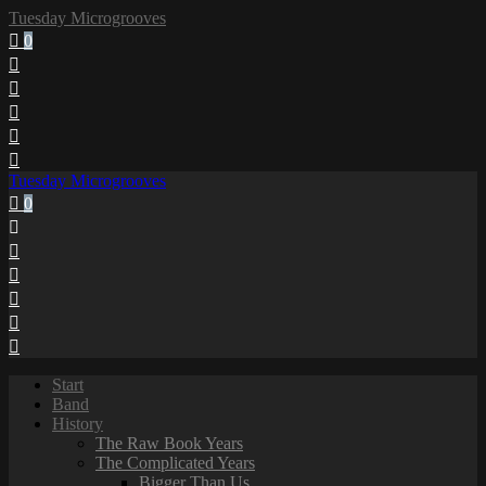
Tuesday Microgrooves
0
Tuesday Microgrooves
0
Start
Band
History
The Raw Book Years
The Complicated Years
Bigger Than Us