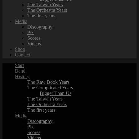
The Taiwan Years
The Orchestra Years
The first years
Media
Discography
Pix
Scores
Videos
Shop
Contact
Start
Band
History
The Raw Book Years
The Complicated Years
Bigger Than Us
The Taiwan Years
The Orchestra Years
The first years
Media
Discography
Pix
Scores
Videos