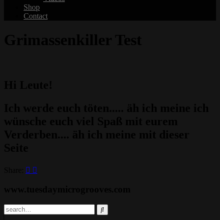
Shop
Contact
Grimassenkiller Test
Hi Leute!
Ich werde euch töten..... äh ich meine ich
wünsche euch viel Spaß mit eurem
Verderben.... äh ich meine mit dieser
Seite
Share:
www.tuesdaymicrogrooves.com