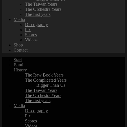
The Taiwan Years
The Orchestra Years
The first years
Media
Discography
Pix
Scores
Videos
Shop
Contact
Start
Band
History
The Raw Book Years
The Complicated Years
Bigger Than Us
The Taiwan Years
The Orchestra Years
The first years
Media
Discography
Pix
Scores
Videos