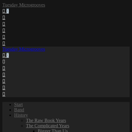
Tuesday Microgrooves
0
Tuesday Microgrooves
0
Start
Band
History
The Raw Book Years
The Complicated Years
Bigger Than Us