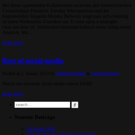
Bei dieser spannenden Kollaboration zwischen den österreichischen
Crossoverjazz Pionieren Tuesday Microgrooves und der
begeisternden Sängerin Monika Ballwein wagt man sich erstmalig
an einen Weihnachts-Klassiker ran. It came upon a midnight
clear aus dem 19. Jahrhundert bekommt dadurch einen völlig neuen
Anstrich. Wir…
Read more
Best of social media
Posted at 2. Januar 2023
by
Wolfgang Radl
in
Uncategorized
Watch our favourite social media videos HERE
Read more
Neueste Beiträge
Nu Hope 2026
TM und der Star Wars Fanclub Wien